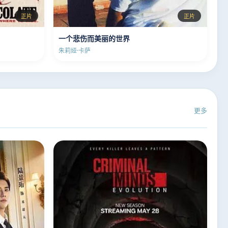
正片
正片
一个悲伤而美丽的世界
朱莉娅·卡萨
更多