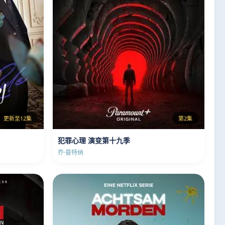
更新至12集
第2集
犯罪心理 演变第十九季
乔·曼特纳