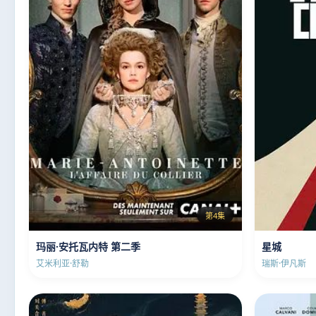
第4集
玛丽·安托瓦内特 第二季
星城
艾米利亚·舒勒
瑞斯·伊凡斯