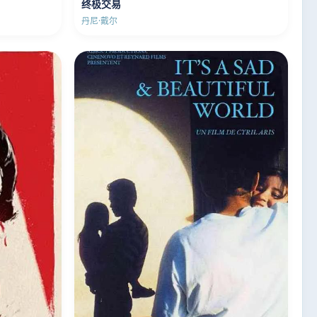
终极交易
丹尼·戴尔