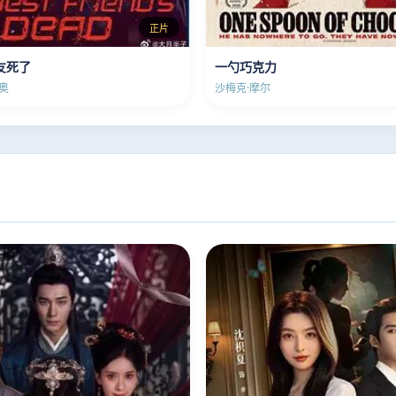
正片
友死了
一勺巧克力
奥
沙梅克·摩尔