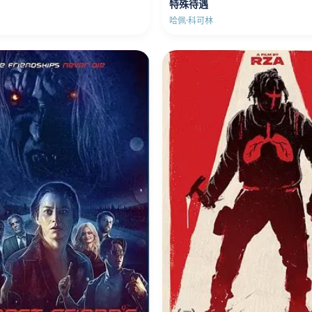
特殊待遇
哈佩·科可林