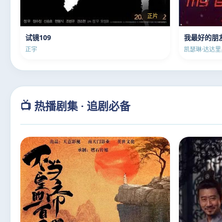
正片
试镜109
我最好的朋
正宇
凯瑟琳·达达里
📺 热播剧集 · 追剧必备