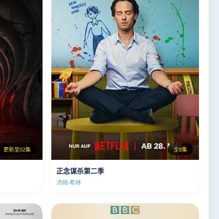
更新至02集
全8集
正念谋杀第二季
汤姆·希林