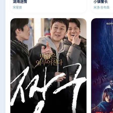
湖海迷情
小镇警长
宋星辰
米洛·吉布森