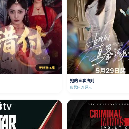
更新至06集
她的直拳法则
廖慧佳,邓超元