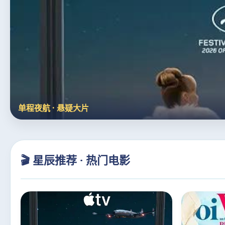
阿凡达·火与烬
🎬 星辰推荐 · 热门电影