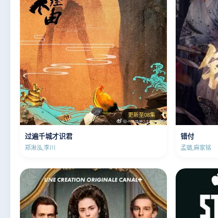
更新至08集
过遍千城才识君
错付
郑湫泓,李川
孟璐,麻家铭