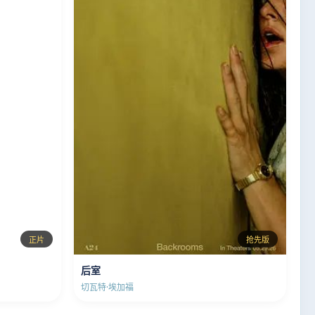
正片
抢先版
后室
切瓦特·埃加福