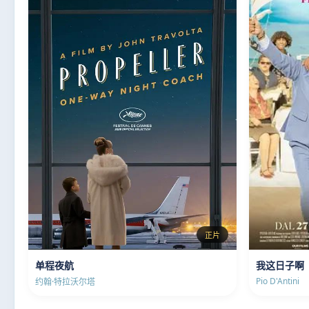
正片
单程夜航
我这日子啊
Pio D'Antini
约翰·特拉沃尔塔