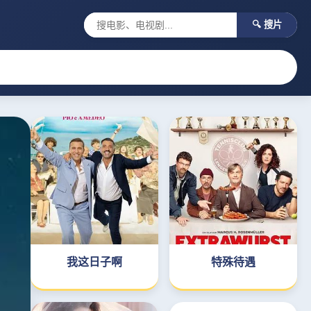
🔍 搜片
我这日子啊
特殊待遇