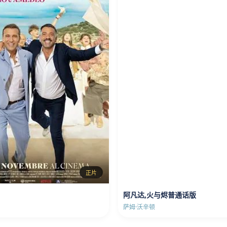
正片
阿凡达,火与烬普通话版
萨姆·沃辛顿