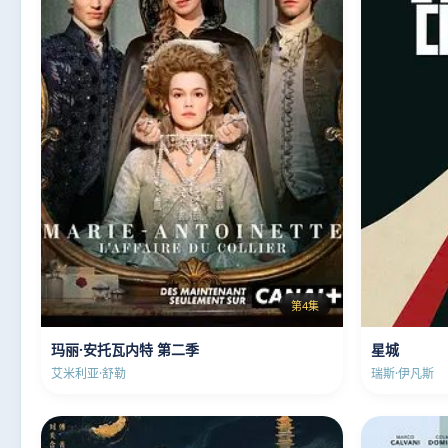
第4集
玛丽·安托瓦内特 第二季
星城
艾米利亚·舒勒
瑞斯·伊凡斯