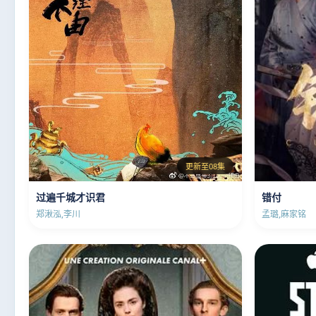
更新至08集
过遍千城才识君
错付
郑湫泓,李川
孟璐,麻家铭