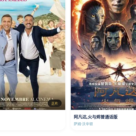
正片
阿凡达,火与烬普通话版
萨姆·沃辛顿