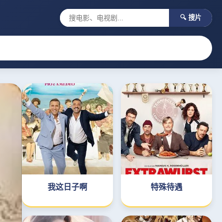
🔍 搜片
我这日子啊
特殊待遇