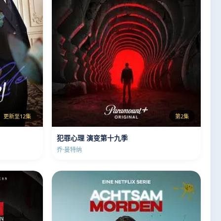
更新至12集
第2集
犯罪心理 演变第十九季
乔·曼特纳