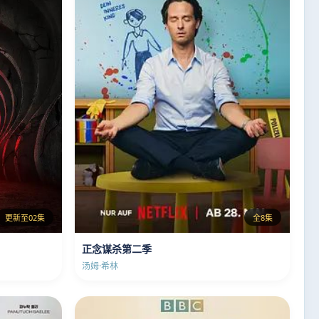
更新至02集
全8集
正念谋杀第二季
汤姆·希林