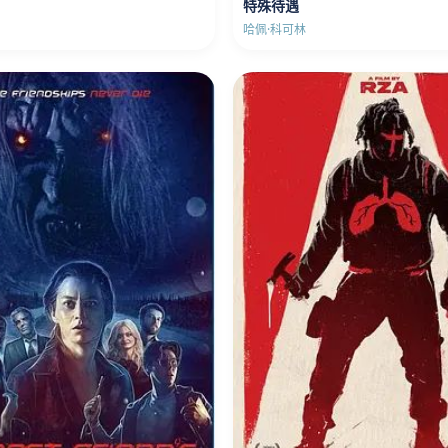
特殊待遇
哈佩·科可林