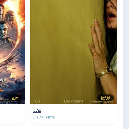
正片
抢先版
后室
切瓦特·埃加福