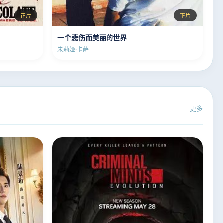
正片
正片
一个悲伤而美丽的世界
朱莉娅·卡萨
更多