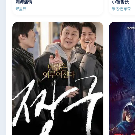
湖海迷情
小镇警长
宋星辰
米洛·吉布森