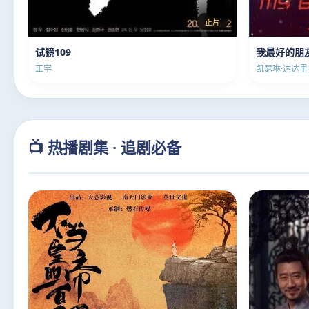
正片
试镜109
我最好的朋
正宇
凯瑟琳·达达里
📺 热播剧集 · 追剧必备