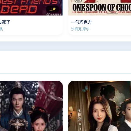
正片
友死了
一勺巧克力
奥
沙梅克·摩尔