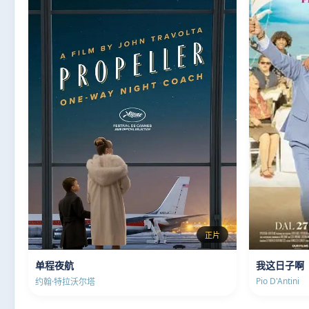
正片
单程夜航
我这日子啊
Pio D'Antini
约翰·特拉沃尔塔