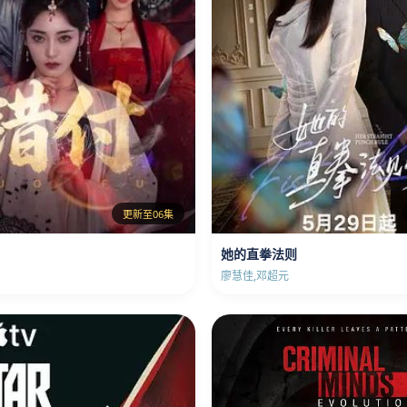
更新至06集
她的直拳法则
廖慧佳,邓超元