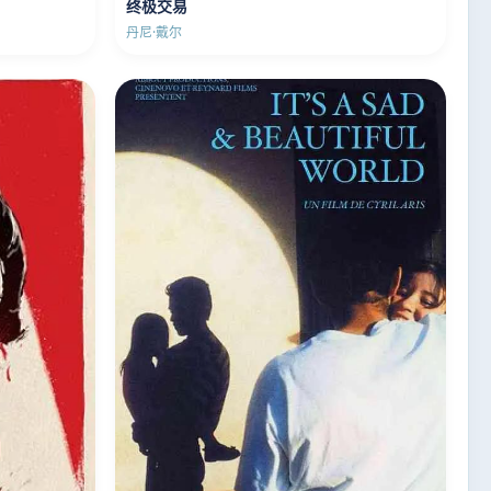
终极交易
丹尼·戴尔